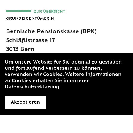
ZUR ÜBERSICHT
GRUNDEIGENTÜMERIN
Bernische Pensionskasse (BPK)
Schläflistrasse 17
3013 Bern
+41 31 633 00 00
Um unsere Website für Sie optimal zu gestalten
www.bpk.ch
und fortlaufend verbessern zu können,
verwenden wir Cookies. Weitere Informationen
zu Cookies erhalten Sie in unserer
Datenschutzerklärung
.
Akzeptieren